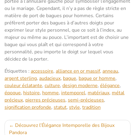
portée à l’annulaire gauche pour symboliser l’engagement
ou le mariage. Cependant, il n’y a pas de règle stricte en
matière de port de bagues pour hommes. Certains
préfèrent porter des bagues à d’autres doigts pour
exprimer leur style personnel, que ce soit à l’index, au
majeur ou même au pouce. L’important est de choisir une
bague qui vous plaît et qui correspond à votre
personnalité, peu importe le doigt sur lequel vous
décidez de la porter.
Étiquettes :
accessoire
,
alliance en or massif
,
anneau
,
argent sterling
,
audacieux
,
bague
,
bague or homme
,
couleur éclatante
,
culture
,
design moderne
,
élégance
,
époque
,
histoire
,
homme
,
intemporel
,
matériaux
,
métal
précieux
,
pierres précieuses
,
semi-précieuses
,
signification profonde
,
statut
,
style
,
tradition
Navigation
Découvrez l’Élégance Intemporelle des Bijoux
Pandora