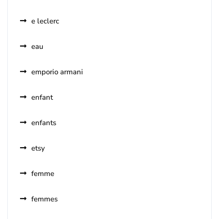
e leclerc
eau
emporio armani
enfant
enfants
etsy
femme
femmes