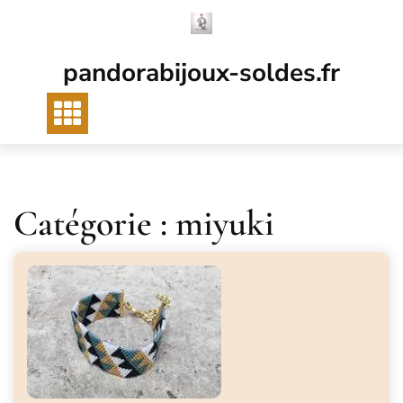
Passer
au
contenu
pandorabijoux-soldes.fr
Catégorie :
miyuki