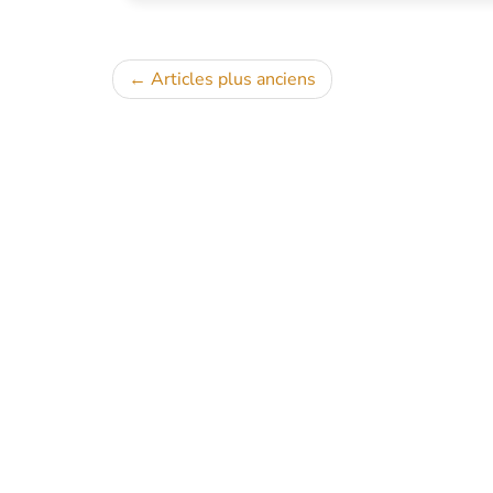
Navigation
Articles plus anciens
des
articles