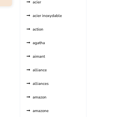
acier
acier inoxydable
action
agatha
aimant
alliance
alliances
amazon
amazone