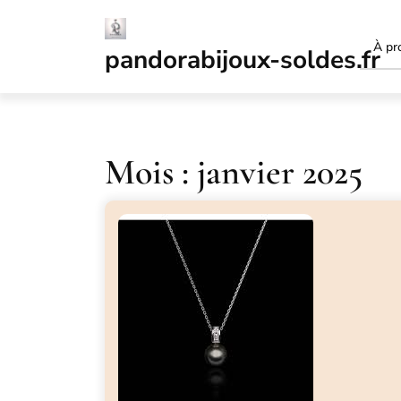
Passer
au
À pr
contenu
pandorabijoux-soldes.fr
Mois :
janvier 2025