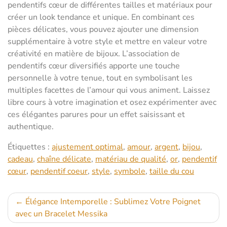
pendentifs cœur de différentes tailles et matériaux pour
créer un look tendance et unique. En combinant ces
pièces délicates, vous pouvez ajouter une dimension
supplémentaire à votre style et mettre en valeur votre
créativité en matière de bijoux. L’association de
pendentifs cœur diversifiés apporte une touche
personnelle à votre tenue, tout en symbolisant les
multiples facettes de l’amour qui vous animent. Laissez
libre cours à votre imagination et osez expérimenter avec
ces élégantes parures pour un effet saisissant et
authentique.
Étiquettes :
ajustement optimal
,
amour
,
argent
,
bijou
,
cadeau
,
chaîne délicate
,
matériau de qualité
,
or
,
pendentif
cœur
,
pendentif coeur
,
style
,
symbole
,
taille du cou
Navigation
Élégance Intemporelle : Sublimez Votre Poignet
avec un Bracelet Messika
de