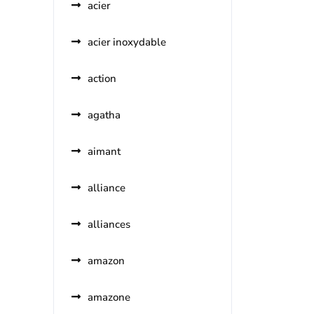
acier
acier inoxydable
action
agatha
aimant
alliance
alliances
amazon
amazone