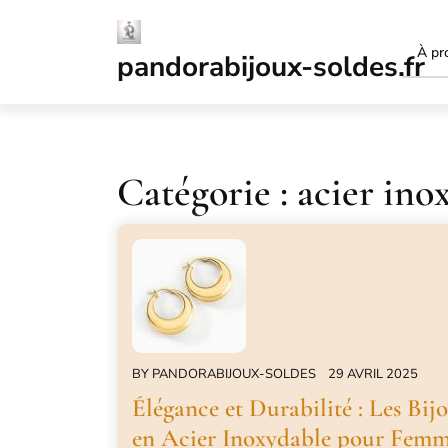
Passer
au
À pr
contenu
pandorabijoux-soldes.fr
Catégorie :
acier ino
BY
PANDORABIJOUX-SOLDES
29 AVRIL 2025
Élégance et Durabilité : Les Bij
en Acier Inoxydable pour Fem