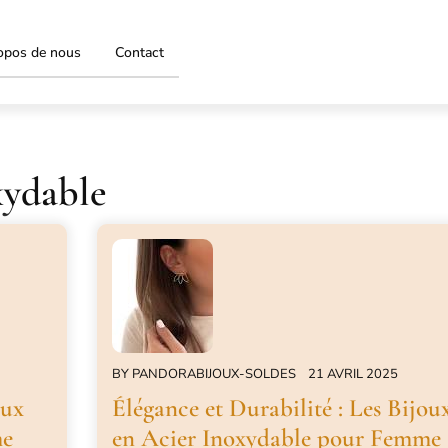
opos de nous
Contact
xydable
BY
PANDORABIJOUX-SOLDES
21 AVRIL 2025
oux
Élégance et Durabilité : Les Bijou
me
en Acier Inoxydable pour Femme