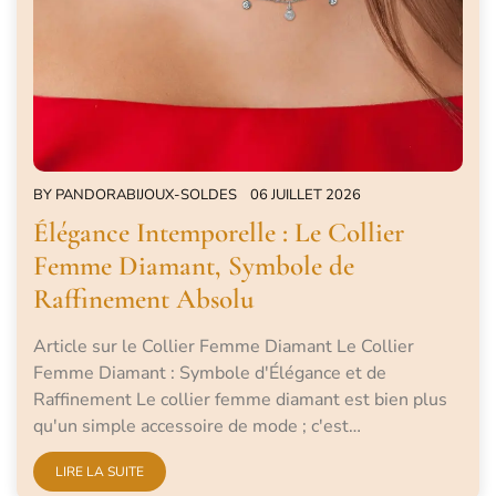
BY
PANDORABIJOUX-SOLDES
06 JUILLET 2026
Élégance Intemporelle : Le Collier
Femme Diamant, Symbole de
Raffinement Absolu
Article sur le Collier Femme Diamant Le Collier
Femme Diamant : Symbole d'Élégance et de
Raffinement Le collier femme diamant est bien plus
qu'un simple accessoire de mode ; c'est…
LIRE LA SUITE