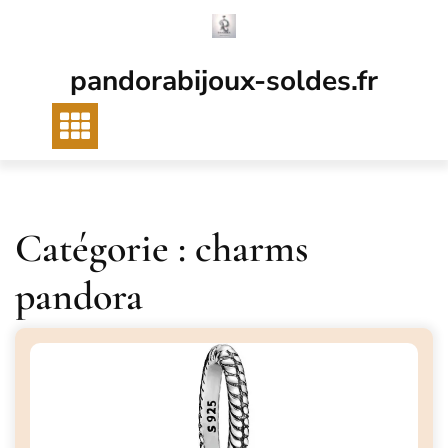
Passer
au
contenu
pandorabijoux-soldes.fr
Catégorie :
charms
pandora