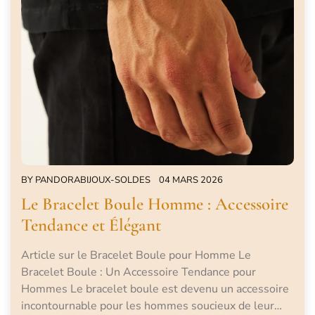
BY
PANDORABIJOUX-SOLDES
04 MARS 2026
Le Bracelet Boule Homme : Accessoire
Tendance et Élégant
Article sur le Bracelet Boule pour Homme Le
Bracelet Boule : Un Accessoire Tendance pour
Hommes Le bracelet boule est devenu un accessoire
incontournable pour les hommes soucieux de leur…