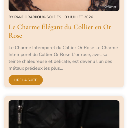
BY
PANDORABIJOUX-SOLDES
03 JUILLET 2026
Le Charme Élégant du Collier en Or
Rose
Le Charme Intemporel du Collier Or Rose Le Charme
Intemporel du Collier Or Rose L'or rose, avec sa
teinte chaleureuse et délicate, est devenu l'un des
métaux précieux les plus…
LIRE LA SUITE