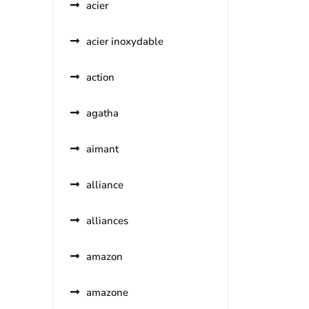
acier
acier inoxydable
action
agatha
aimant
alliance
alliances
amazon
amazone