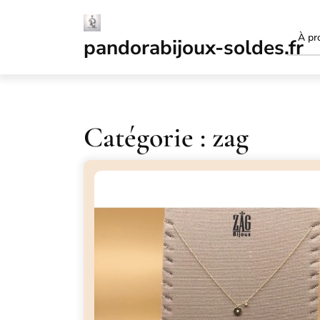
Passer
au
À pr
contenu
pandorabijoux-soldes.fr
Catégorie :
zag