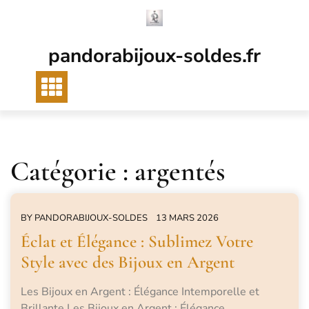
Passer
au
contenu
pandorabijoux-soldes.fr
Catégorie :
argentés
BY
PANDORABIJOUX-SOLDES
13 MARS 2026
Éclat et Élégance : Sublimez Votre
Style avec des Bijoux en Argent
Les Bijoux en Argent : Élégance Intemporelle et
Brillante Les Bijoux en Argent : Élégance