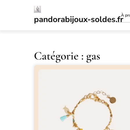
Passer
au
À pr
contenu
pandorabijoux-soldes.fr
Catégorie :
gas