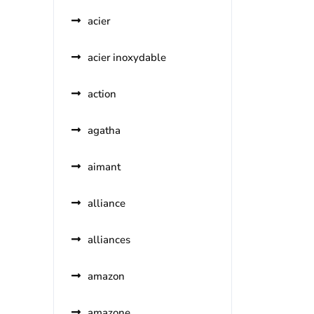
acier
acier inoxydable
action
agatha
aimant
alliance
alliances
amazon
amazone