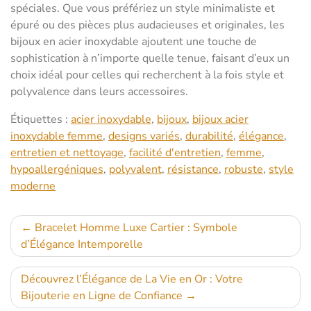
spéciales. Que vous préfériez un style minimaliste et
épuré ou des pièces plus audacieuses et originales, les
bijoux en acier inoxydable ajoutent une touche de
sophistication à n’importe quelle tenue, faisant d’eux un
choix idéal pour celles qui recherchent à la fois style et
polyvalence dans leurs accessoires.
Étiquettes :
acier inoxydable
,
bijoux
,
bijoux acier
inoxydable femme
,
designs variés
,
durabilité
,
élégance
,
entretien et nettoyage
,
facilité d'entretien
,
femme
,
hypoallergéniques
,
polyvalent
,
résistance
,
robuste
,
style
moderne
Navigation
Bracelet Homme Luxe Cartier : Symbole
d’Élégance Intemporelle
de
l’article
Découvrez l’Élégance de La Vie en Or : Votre
Bijouterie en Ligne de Confiance