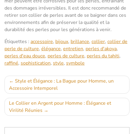
mer peuvent être corrosives pour les perles, entraînant
des dommages irréversibles. Il est donc recommandé de
retirer son collier de perles avant de se baigner dans ces
environnements afin de préserver la qualité et la
durabilité des perles pour les générations à venir.
Étiquettes :
accessoire
,
bijoux
,
brillance
,
collier
,
collier de
perle de culture
,
élégance
,
entretien
,
perles d'akoya
,
perles d'eau douce
,
perles de culture
,
perles du tahiti
,
raffiné
,
sophistication
,
style
,
symbole
Navigation
Style et Élégance : La Bague pour Homme, un
Accessoire Intemporel
de
l’article
Le Collier en Argent pour Homme : Élégance et
Virilité Réunies