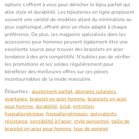
options s’offrent à vous pour dénicher le bijou parfait qui
allie style et durabilité. Les bijouteries en ligne proposent
souvent une variété de modèles allant du minimaliste au
plus sophistiqué, offrant ainsi un choix adapté à chaque
préférence. De plus, les magasins spécialisés dans les
accessoires pour hommes peuvent également être une
excellente source pour trouver des bracelets en acier
tendance à des prix compétitifs. N’oubliez pas de vérifier
les promotions et les soldes régulièrement pour
bénéficier des meilleures offres sur ces pièces
incontournables de la mode masculine.
Étiquettes :
ajustement parfait
,
allergies cutanées
,
avantages
,
bracelet en acier homme
,
bracelets en acier
pour homme
,
durabilité
,
éclat
,
entretien
,
hypoallergénique
,
hypoallergéniques
,
polyvalents
,
résistance
,
sensibilité à l'acier
,
style personnel
,
taille de
bracelet en acier pour homme
,
tour de poignet