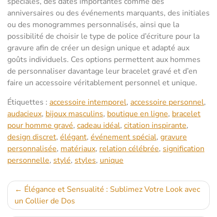
spéciales, des dates importantes comme des
anniversaires ou des événements marquants, des initiales
ou des monogrammes personnalisés, ainsi que la
possibilité de choisir le type de police d’écriture pour la
gravure afin de créer un design unique et adapté aux
goûts individuels. Ces options permettent aux hommes
de personnaliser davantage leur bracelet gravé et d’en
faire un accessoire véritablement personnel et unique.
Étiquettes :
accessoire intemporel
,
accessoire personnel
,
audacieux
,
bijoux masculins
,
boutique en ligne
,
bracelet
pour homme gravé
,
cadeau idéal
,
citation inspirante
,
design discret
,
élégant
,
événement spécial
,
gravure
personnalisée
,
matériaux
,
relation célébrée
,
signification
personnelle
,
stylé
,
styles
,
unique
Navigation
Élégance et Sensualité : Sublimez Votre Look avec
un Collier de Dos
de