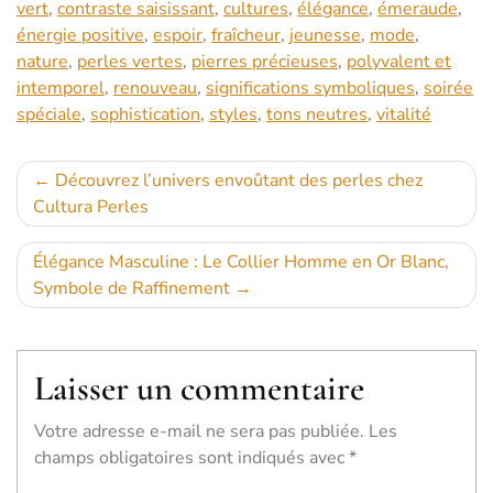
vert
,
contraste saisissant
,
cultures
,
élégance
,
émeraude
,
énergie positive
,
espoir
,
fraîcheur
,
jeunesse
,
mode
,
nature
,
perles vertes
,
pierres précieuses
,
polyvalent et
intemporel
,
renouveau
,
significations symboliques
,
soirée
spéciale
,
sophistication
,
styles
,
tons neutres
,
vitalité
Navigation
Découvrez l’univers envoûtant des perles chez
Cultura Perles
de
l’article
Élégance Masculine : Le Collier Homme en Or Blanc,
Symbole de Raffinement
Laisser un commentaire
Votre adresse e-mail ne sera pas publiée.
Les
champs obligatoires sont indiqués avec
*