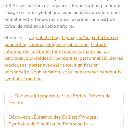
reflète vos valeurs et croyances. En portant un pendentif
chargé de sens symbolique, vous pouvez non seulement
embellir votre tenue, mais aussi exprimer une part de
votre identité et de votre histoire.
Étiquettes :
argent sterling
,
bijoux
,
chaîne
,
collection de
pendentifs
,
couleur
,
élégance
,
fabrication
,
histoire
,
intemporels
,
joaillerie
,
look tendance
,
matériau
,
or
,
pandorabijoux-soldes.fr
,
pendentifs
,
personnalisé
,
pierres
précieuses
,
porter avec élégance
,
signification
personnelle
,
sophistication
,
style
,
superposer pendentifs
,
symbole
,
tradition
Navigation
Élégance Intemporelle : Les Perles, Trésors de
Beauté
de
l’article
Découvrez l’Élégance des Colliers Pandora :
Symboles de Signification Personnelle