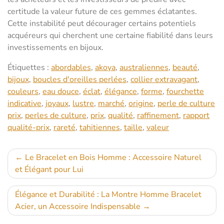
certitude la valeur future de ces gemmes éclatantes.
Cette instabilité peut décourager certains potentiels
acquéreurs qui cherchent une certaine fiabilité dans leurs
investissements en bijoux.
Étiquettes :
abordables
,
akoya
,
australiennes
,
beauté
,
bijoux
,
boucles d'oreilles perlées
,
collier extravagant
,
couleurs
,
eau douce
,
éclat
,
élégance
,
forme
,
fourchette
indicative
,
joyaux
,
lustre
,
marché
,
origine
,
perle de culture
prix
,
perles de culture
,
prix
,
qualité
,
raffinement
,
rapport
qualité-prix
,
rareté
,
tahitiennes
,
taille
,
valeur
Navigation
Le Bracelet en Bois Homme : Accessoire Naturel
et Élégant pour Lui
de
l’article
Élégance et Durabilité : La Montre Homme Bracelet
Acier, un Accessoire Indispensable