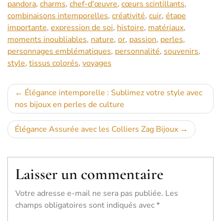
pandora
,
charms
,
chef-d'œuvre
,
cœurs scintillants
,
combinaisons intemporelles
,
créativité
,
cuir
,
étape
importante
,
expression de soi
,
histoire
,
matériaux
,
moments inoubliables
,
nature
,
or
,
passion
,
perles
,
personnages emblématiques
,
personnalité
,
souvenirs
,
style
,
tissus colorés
,
voyages
Navigation
Élégance intemporelle : Sublimez votre style avec
nos bijoux en perles de culture
de
l’article
Élégance Assurée avec les Colliers Zag Bijoux
Laisser un commentaire
Votre adresse e-mail ne sera pas publiée.
Les
champs obligatoires sont indiqués avec
*