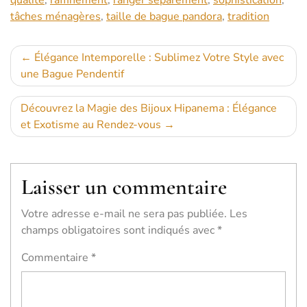
qualité
,
raffinement
,
ranger séparément
,
sophistication
,
tâches ménagères
,
taille de bague pandora
,
tradition
Navigation
Élégance Intemporelle : Sublimez Votre Style avec
une Bague Pendentif
de
l’article
Découvrez la Magie des Bijoux Hipanema : Élégance
et Exotisme au Rendez-vous
Laisser un commentaire
Votre adresse e-mail ne sera pas publiée.
Les
champs obligatoires sont indiqués avec
*
Commentaire
*