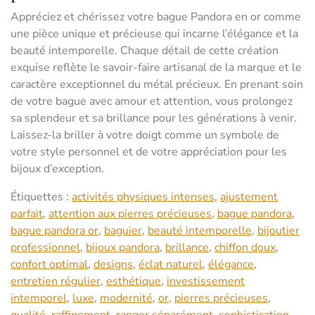
Appréciez et chérissez votre bague Pandora en or comme
une pièce unique et précieuse qui incarne l’élégance et la
beauté intemporelle. Chaque détail de cette création
exquise reflète le savoir-faire artisanal de la marque et le
caractère exceptionnel du métal précieux. En prenant soin
de votre bague avec amour et attention, vous prolongez
sa splendeur et sa brillance pour les générations à venir.
Laissez-la briller à votre doigt comme un symbole de
votre style personnel et de votre appréciation pour les
bijoux d’exception.
Étiquettes :
activités physiques intenses
,
ajustement
parfait
,
attention aux pierres précieuses
,
bague pandora
,
bague pandora or
,
baguier
,
beauté intemporelle
,
bijoutier
professionnel
,
bijoux pandora
,
brillance
,
chiffon doux
,
confort optimal
,
designs
,
éclat naturel
,
élégance
,
entretien régulier
,
esthétique
,
investissement
intemporel
,
luxe
,
modernité
,
or
,
pierres précieuses
,