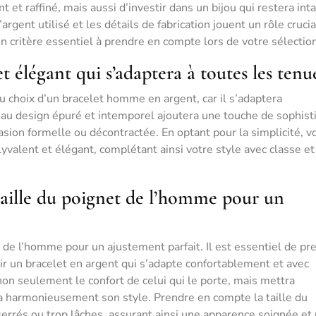
et raffiné, mais aussi d’investir dans un bijou qui restera inta
’argent utilisé et les détails de fabrication jouent un rôle cruci
 un critère essentiel à prendre en compte lors de votre sélectio
 élégant qui s’adaptera à toutes les tenu
u choix d’un bracelet homme en argent, car il s’adaptera
 au design épuré et intemporel ajoutera une touche de sophist
casion formelle ou décontractée. En optant pour la simplicité, v
yvalent et élégant, complétant ainsi votre style avec classe et
taille du poignet de l’homme pour un
 de l’homme pour un ajustement parfait. Il est essentiel de pr
ir un bracelet en argent qui s’adapte confortablement et avec
on seulement le confort de celui qui le porte, mais mettra
a harmonieusement son style. Prendre en compte la taille du
serrés ou trop lâches, assurant ainsi une apparence soignée et