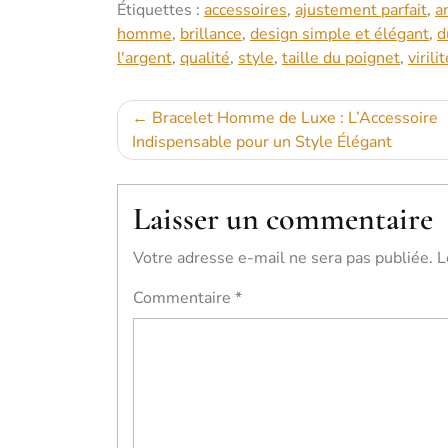
Étiquettes :
accessoires
,
ajustement parfait
,
a
homme
,
brillance
,
design simple et élégant
,
d
l'argent
,
qualité
,
style
,
taille du poignet
,
virili
Navigation
Bracelet Homme de Luxe : L’Accessoire
Indispensable pour un Style Élégant
de
l’article
Laisser un commentaire
Votre adresse e-mail ne sera pas publiée.
L
Commentaire
*