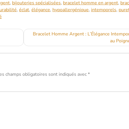
rgent
,
bijouteries spécialisées
,
bracelet homme en argent
,
brac
urabilité
,
éclat
,
élégance
,
hypoallergénique
,
intemporels
,
pure
té
Bracelet Homme Argent : L’Élégance Intempor
au Poign
es champs obligatoires sont indiqués avec
*