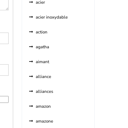
acier
acier inoxydable
action
agatha
aimant
alliance
alliances
amazon
amazone