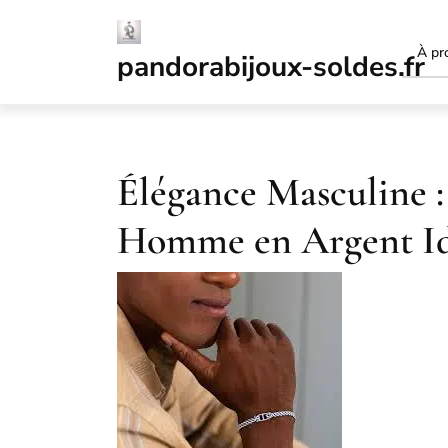
Passer
au
À pr
contenu
pandorabijoux-soldes.fr
Élégance Masculine :
Homme en Argent Id