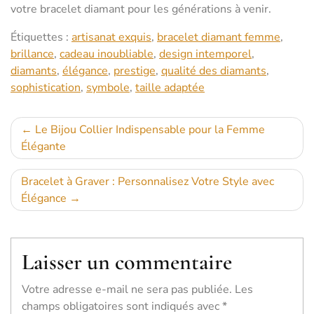
votre bracelet diamant pour les générations à venir.
Étiquettes :
artisanat exquis
,
bracelet diamant femme
,
brillance
,
cadeau inoubliable
,
design intemporel
,
diamants
,
élégance
,
prestige
,
qualité des diamants
,
sophistication
,
symbole
,
taille adaptée
Navigation
Le Bijou Collier Indispensable pour la Femme
Élégante
de
l’article
Bracelet à Graver : Personnalisez Votre Style avec
Élégance
Laisser un commentaire
Votre adresse e-mail ne sera pas publiée.
Les
champs obligatoires sont indiqués avec
*