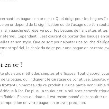
rnant les bagues en or est : « Quel doigt pour les bagues ? »
e en or dépend de la signification ou de l’usage que l’on souhai
a main gauche est réservé pour les bagues de fiançailles et les
r éternel. Cependant, il est courant de porter des bagues en or
elles et son style. Que ce soit pour ajouter une touche d’élég
ment spécial, le choix du doigt pour une bague en or reste av
el.
t en or ?
ste plusieurs méthodes simples et efficaces. Tout d’abord, vou
de la bague, qui indiquent le caratage de l’or utilisé. Ensuite, 
n frottant un morceau de ce produit sur une partie non visible d
fique à l’or. De plus, la couleur et la brillance caractéristiqu
rs fiables. En cas de doute, il est recommandé de consulter un
a composition de votre bague en or avec précision.