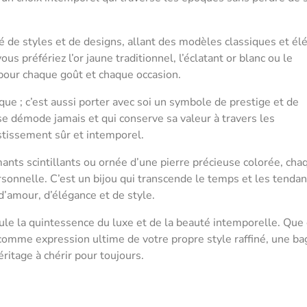
é de styles et de designs, allant des modèles classiques et él
 préfériez l’or jaune traditionnel, l’éclatant or blanc ou le
 pour chaque goût et chaque occasion.
que ; c’est aussi porter avec soi un symbole de prestige et de
 se démode jamais et qui conserve sa valeur à travers les
estissement sûr et intemporel.
ants scintillants ou ornée d’une pierre précieuse colorée, cha
rsonnelle. C’est un bijou qui transcende le temps et les tenda
’amour, d’élégance et de style.
eule la quintessence du luxe et de la beauté intemporelle. Que 
omme expression ultime de votre propre style raffiné, une b
éritage à chérir pour toujours.