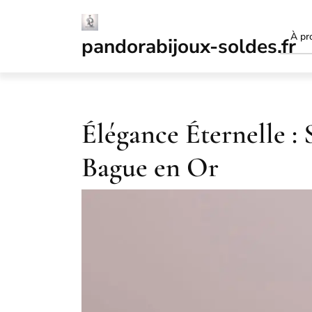
Passer
au
À pr
contenu
pandorabijoux-soldes.fr
Élégance Éternelle :
Bague en Or