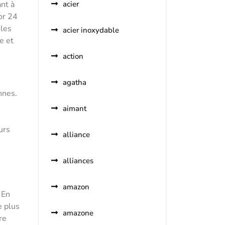
ant à
acier
or 24
 les
acier inoxydable
e et
action
agatha
nnes.
aimant
urs
alliance
alliances
amazon
 En
e plus
amazone
re