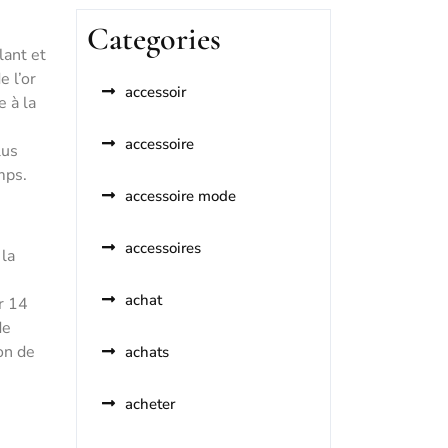
Categories
lant et
e l’or
accessoir
 à la
accessoire
lus
mps.
accessoire mode
accessoires
 la
achat
r 14
de
on de
achats
acheter