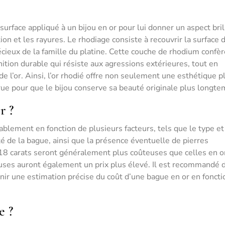
surface appliqué à un bijou en or pour lui donner un aspect bril
n et les rayures. Le rhodiage consiste à recouvrir la surface d
cieux de la famille du platine. Cette couche de rhodium confère
ition durable qui résiste aux agressions extérieures, tout en
 de l’or. Ainsi, l’or rhodié offre non seulement une esthétique p
ue pour que le bijou conserve sa beauté originale plus longte
r ?
ablement en fonction de plusieurs facteurs, tels que le type et
xité de la bague, ainsi que la présence éventuelle de pierres
18 carats seront généralement plus coûteuses que celles en o
euses auront également un prix plus élevé. Il est recommandé 
enir une estimation précise du coût d’une bague en or en foncti
e ?