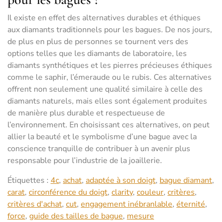
Il existe en effet des alternatives durables et éthiques
aux diamants traditionnels pour les bagues. De nos jours,
de plus en plus de personnes se tournent vers des
options telles que les diamants de laboratoire, les
diamants synthétiques et les pierres précieuses éthiques
comme le saphir, l’émeraude ou le rubis. Ces alternatives
offrent non seulement une qualité similaire à celle des
diamants naturels, mais elles sont également produites
de manière plus durable et respectueuse de
l’environnement. En choisissant ces alternatives, on peut
allier la beauté et le symbolisme d’une bague avec la
conscience tranquille de contribuer à un avenir plus
responsable pour l’industrie de la joaillerie.
Étiquettes :
4c
,
achat
,
adaptée à son doigt
,
bague diamant
,
carat
,
circonférence du doigt
,
clarity
,
couleur
,
critères
,
critères d'achat
,
cut
,
engagement inébranlable
,
éternité
,
force
,
guide des tailles de bague
,
mesure