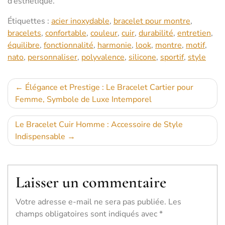
d’esthétique.
Étiquettes :
acier inoxydable
,
bracelet pour montre
,
bracelets
,
confortable
,
couleur
,
cuir
,
durabilité
,
entretien
,
équilibre
,
fonctionnalité
,
harmonie
,
look
,
montre
,
motif
,
nato
,
personnaliser
,
polyvalence
,
silicone
,
sportif
,
style
Navigation
Élégance et Prestige : Le Bracelet Cartier pour
Femme, Symbole de Luxe Intemporel
de
l’article
Le Bracelet Cuir Homme : Accessoire de Style
Indispensable
Laisser un commentaire
Votre adresse e-mail ne sera pas publiée.
Les
champs obligatoires sont indiqués avec
*