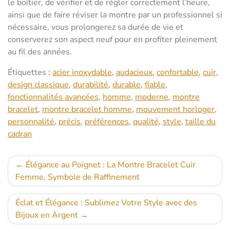
le boîtier, de vérifier et de régler correctement l’heure,
ainsi que de faire réviser la montre par un professionnel si
nécessaire, vous prolongerez sa durée de vie et
conserverez son aspect neuf pour en profiter pleinement
au fil des années.
Étiquettes :
acier inoxydable
,
audacieux
,
confortable
,
cuir
,
design classique
,
durabilité
,
durable
,
fiable
,
fonctionnalités avancées
,
homme
,
moderne
,
montre
bracelet
,
montre bracelet homme
,
mouvement horloger
,
personnalité
,
précis
,
préférences
,
qualité
,
style
,
taille du
cadran
Navigation
Élégance au Poignet : La Montre Bracelet Cuir
Femme, Symbole de Raffinement
de
l’article
Éclat et Élégance : Sublimez Votre Style avec des
Bijoux en Argent