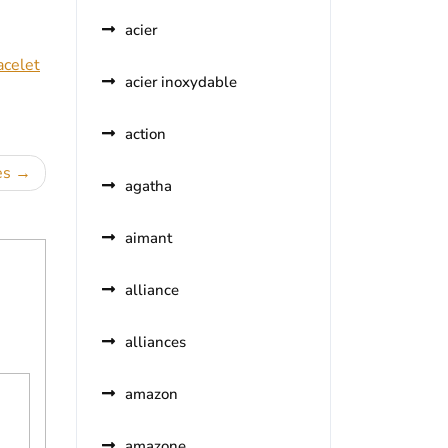
acier
acelet
acier inoxydable
action
es
agatha
aimant
alliance
alliances
amazon
amazone