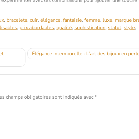
à expérimenter avec les combinaisons pour ajouter une touche
ux
,
bracelets
,
cuir
,
élégance
,
fantaisie
,
femme
,
luxe
,
marque br
lisables
,
prix abordables
,
qualité
,
sophistication
,
statut
,
style
,
et
Élégance intemporelle : L’art des bijoux en perl
es champs obligatoires sont indiqués avec
*