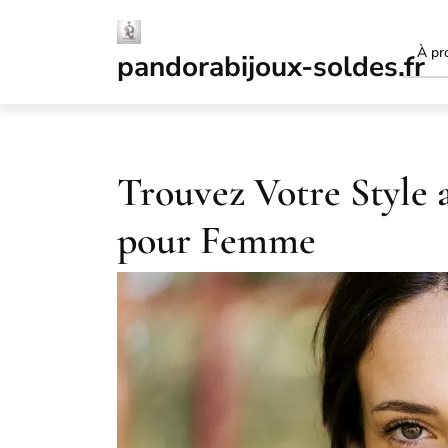
Passer
au
À pr
contenu
pandorabijoux-soldes.fr
Trouvez Votre Style 
pour Femme