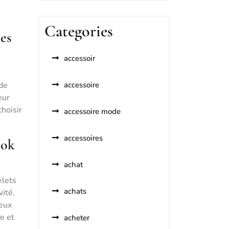
t
Categories
ces
accessoir
 de
accessoire
eur
hoisir
accessoire mode
accessoires
ook
achat
elets
achats
vité.
ieux
e et
acheter