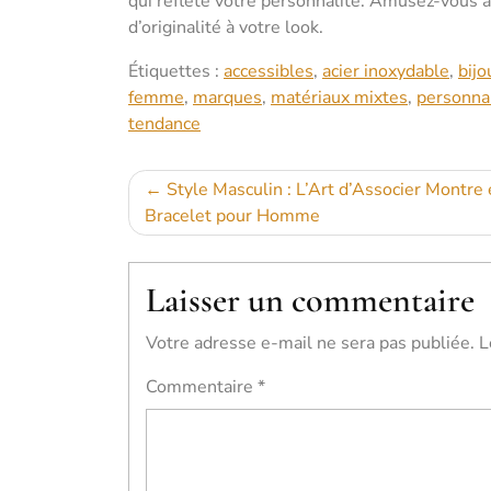
qui reflète votre personnalité. Amusez-vous 
d’originalité à votre look.
Étiquettes :
accessibles
,
acier inoxydable
,
bijo
femme
,
marques
,
matériaux mixtes
,
personna
tendance
Navigation
Style Masculin : L’Art d’Associer Montre 
Bracelet pour Homme
de
l’article
Laisser un commentaire
Votre adresse e-mail ne sera pas publiée.
L
Commentaire
*