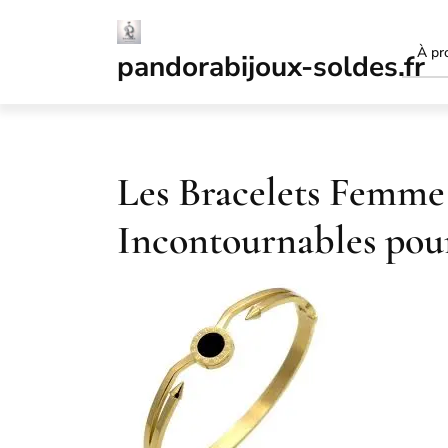
Passer
au
À pr
contenu
pandorabijoux-soldes.fr
Les Bracelets Femme
Incontournables pou