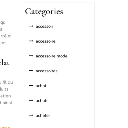
Categories
 qui
accessoir
is
rré ni
accessoire
ent
accessoire mode
lat
accessoires
 fil du
achat
duits
retien
achats
 ainsi
acheter