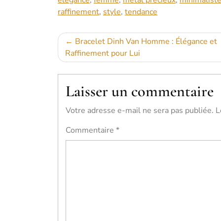
élégance
,
femme
,
métal précieux
,
minimalist
raffinement
,
style
,
tendance
Navigation
Bracelet Dinh Van Homme : Élégance et
Raffinement pour Lui
de
l’article
Laisser un commentaire
Votre adresse e-mail ne sera pas publiée.
L
Commentaire
*