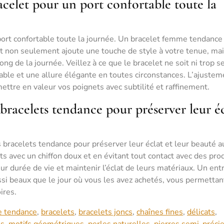
racelet pour un port confortable toute la
 port confortable toute la journée. Un bracelet femme tendance
t non seulement ajoute une touche de style à votre tenue, ma
g de la journée. Veillez à ce que le bracelet ne soit ni trop se
éable et une allure élégante en toutes circonstances. L’ajustem
ettre en valeur vos poignets avec subtilité et raffinement.
bracelets tendance pour préserver leur éc
s bracelets tendance pour préserver leur éclat et leur beauté au
s avec un chiffon doux et en évitant tout contact avec des pro
r durée de vie et maintenir l’éclat de leurs matériaux. Un ent
ssi beaux que le jour où vous les avez achetés, vous permettant
ires.
e tendance
,
bracelets
,
bracelets joncs
,
chaînes fines
,
délicats
,