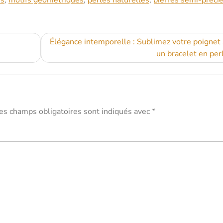
es
,
motifs géométriques
,
perles naturelles
,
pierres semi-préci
Élégance intemporelle : Sublimez votre poignet
un bracelet en per
es champs obligatoires sont indiqués avec
*