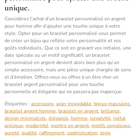
unique.
Considérez l’achat d’un bracelet personnalisé en argent
pour homme afin d’ajouter une touche unique à votre
style. Opter pour un bracelet personnalisé vous permet
de créer un bijou qui reflète votre personnalité et vos
goûts individuels. Que ce soit en gravant vos initiales, une
date spéciale ou un motif significatif, un bracelet
personnalisé en argent devient alors bien plus qu’un
simple accessoire, mais une pièce unique chargée de sens
et d’émotion. Offrez-vous ou offrez à un être cher un
bracelet argent personnalisé pour une touche
personnelle et élégante qui ne passera pas inaperçue.
Étiquettes :
accessoire
,
acier inoxydable
,
bijoux masculins
,
bracelet argent homme
,
bracelet en argent
,
brillance
,
design minimaliste
,
élégance
,
homme
,
longévité
,
métal
précieux
,
modernité
,
montre en argent
,
motifs complexes
,
pureté
,
qualité
,
raffinement
,
sophistication
,
style