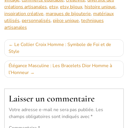
vintage
,
commerce équitable
,
créativité
,
diversité des
créations artisanales
,
etsy
,
etsy bijoux
,
histoire unique
,
inspiration créative
,
marques de bijouterie
,
matériaux
utilisés
,
personnalisés
,
pièce unique
,
techniques
artisanales
Navigation
Le Collier Croix Homme : Symbole de Foi et de
Style
de
l’article
Élégance Masculine : Les Bracelets Dior Homme à
l’Honneur
Laisser un commentaire
Votre adresse e-mail ne sera pas publiée.
Les
champs obligatoires sont indiqués avec
*