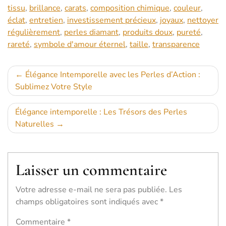
tissu
,
brillance
,
carats
,
composition chimique
,
couleur
,
éclat
,
entretien
,
investissement précieux
,
joyaux
,
nettoyer
régulièrement
,
perles diamant
,
produits doux
,
pureté
,
rareté
,
symbole d'amour éternel
,
taille
,
transparence
Navigation
Élégance Intemporelle avec les Perles d’Action :
Sublimez Votre Style
de
l’article
Élégance intemporelle : Les Trésors des Perles
Naturelles
Laisser un commentaire
Votre adresse e-mail ne sera pas publiée.
Les
champs obligatoires sont indiqués avec
*
Commentaire
*