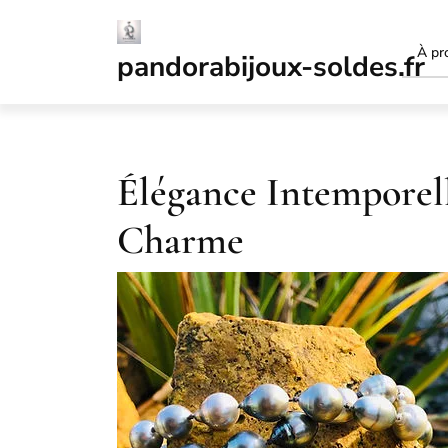
Passer
au
À pr
contenu
pandorabijoux-soldes.fr
Élégance Intemporelle
Charme