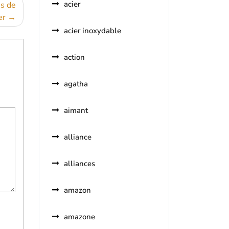
acier
es de
er
acier inoxydable
action
agatha
aimant
alliance
alliances
amazon
amazone