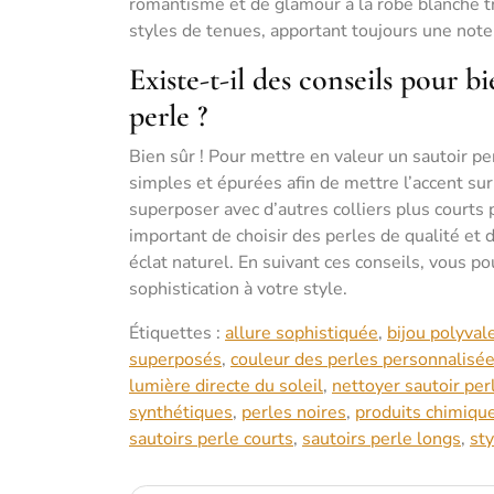
romantisme et de glamour à la robe blanche tr
styles de tenues, apportant toujours une note
Existe-t-il des conseils pour b
perle ?
Bien sûr ! Pour mettre en valeur un sautoir p
simples et épurées afin de mettre l’accent sur l
superposer avec d’autres colliers plus courts 
important de choisir des perles de qualité et 
éclat naturel. En suivant ces conseils, vous p
sophistication à votre style.
Étiquettes :
allure sophistiquée
,
bijou polyval
superposés
,
couleur des perles personnalisé
lumière directe du soleil
,
nettoyer sautoir per
synthétiques
,
perles noires
,
produits chimique
sautoirs perle courts
,
sautoirs perle longs
,
sty