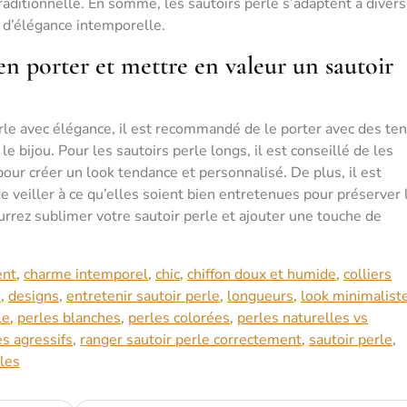
aditionnelle. En somme, les sautoirs perle s’adaptent à divers
 d’élégance intemporelle.
ien porter et mettre en valeur un sautoir
erle avec élégance, il est recommandé de le porter avec des te
e bijou. Pour les sautoirs perle longs, il est conseillé de les
pour créer un look tendance et personnalisé. De plus, il est
de veiller à ce qu’elles soient bien entretenues pour préserver 
ourrez sublimer votre sautoir perle et ajouter une touche de
ent
,
charme intemporel
,
chic
,
chiffon doux et humide
,
colliers
e
,
designs
,
entretenir sautoir perle
,
longueurs
,
look minimalist
le
,
perles blanches
,
perles colorées
,
perles naturelles vs
s agressifs
,
ranger sautoir perle correctement
,
sautoir perle
,
les