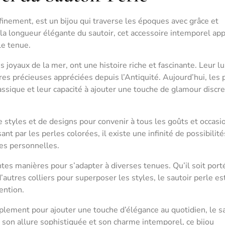
finement, est un bijou qui traverse les époques avec grâce et
 la longueur élégante du sautoir, cet accessoire intemporel ap
le tenue.
oyaux de la mer, ont une histoire riche et fascinante. Leur lu
rres précieuses appréciées depuis l’Antiquité. Aujourd’hui, les 
lassique et leur capacité à ajouter une touche de glamour discre
e styles et de designs pour convenir à tous les goûts et occasi
t par les perles colorées, il existe une infinité de possibilit
ces personnelles.
ntes manières pour s’adapter à diverses tenues. Qu’il soit port
’autres colliers pour superposer les styles, le sautoir perle es
ention.
plement pour ajouter une touche d’élégance au quotidien, le s
 son allure sophistiquée et son charme intemporel, ce bijou