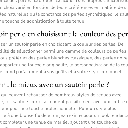
rence des perles naturelles. Chacune a ses propres caractéristi
n choix varié en fonction de leurs préférences en matière de st
les naturelles ou la constance des perles synthétiques, le saut
ne touche de sophistication à toute tenue.
ir perle en choisissant la couleur des per
iser un sautoir perle en choisissant la couleur des perles. De
ibilité de sélectionner parmi une gamme de couleurs de perles
vous préfériez des perles blanches classiques, des perles noire
porter une touche d’originalité, la personnalisation de la cou
respond parfaitement à vos goûts et à votre style personnel.
ent le mieux avec un sautoir perle ?
ts qui peuvent rehausser de nombreux styles de tenues avec
é, les sautoirs perle se marient parfaitement avec une petite 
lleur pour une touche professionnelle. Pour un style plus
rle à une blouse fluide et un jean skinny pour un look tendanc
t compléter une tenue de mariée, ajoutant une touche de