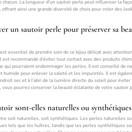
 chacun. La longueur d’un sautoir perle peut influencer la faç
, offrant ainsi une grande diversité de choix pour créer des loo
r un sautoir perle pour préserver sa be
 est essentiel de prendre soin de ce bijou délicat avec attentio
, il est recommandé d’éviter tout contact avec des produits chi
e qui pourraient endommager les perles. Il est conseillé de n
et humide pour enlever la saleté et les impuretés. Il est égal
droit sec et à l’abri de la lumière directe du soleil pour éviter
, vous pourrez conserver la beauté éclatante de votre sautoir 
utoir sont-elles naturelles ou synthétiques
tre soit naturelles, soit synthétiques. Les perles naturelles so
s tels que les huîtres, tandis que les perles synthétiques so