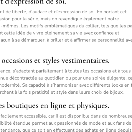
t d’expression de soi.
t de liberté, d’audace et d’expression de soi. En portant cet
ssion pour la série, mais on revendique également notre
us-mêmes. Les motifs emblématiques du collier, tels que les pa
ent cette idée de vivre pleinement sa vie avec confiance et
acun à se démarquer, à briller et à affirmer sa personnalité av
 occasions et styles vestimentaires.
lence, s’adaptant parfaitement à toutes les occasions et à tous
enue décontractée au quotidien ou pour une soirée élégante, c
modernité. Sa capacité à s’harmoniser avec différents looks en f
hent à la fois praticité et style dans leurs choix de bijoux.
 boutiques en ligne et physiques.
 facilement accessible, car il est disponible dans de nombreus
ibilité étendue permet aux passionnés de mode et aux fans de
 tendance, que ce soit en effectuant des achats en ligne depuis