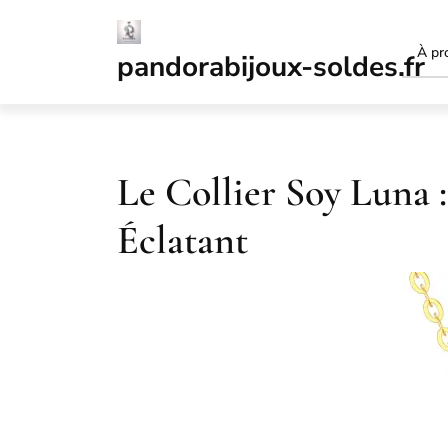
Passer
au
À pr
contenu
pandorabijoux-soldes.fr
Le Collier Soy Luna 
Éclatant