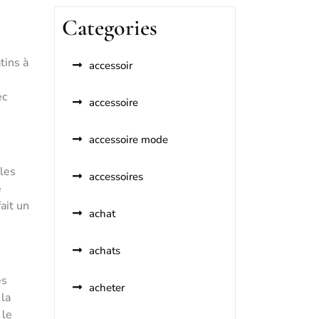
Categories
tins à
accessoir
ec
accessoire
accessoire mode
 les
accessoires
e
ait un
achat
achats
es
acheter
 la
 le