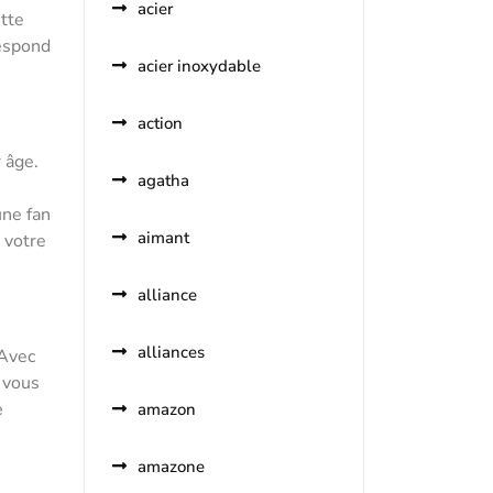
acier
ette
respond
acier inoxydable
action
 âge.
agatha
une fan
aimant
 votre
alliance
alliances
 Avec
t vous
e
amazon
amazone