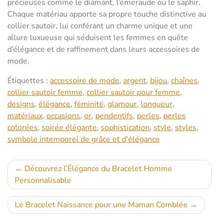
précieuses comme le diamant, l’émeraude ou le saphir.
Chaque matériau apporte sa propre touche distinctive au
collier sautoir, lui conférant un charme unique et une
allure luxueuse qui séduisent les femmes en quête
d’élégance et de raffinement dans leurs accessoires de
mode.
Étiquettes :
accessoire de mode
,
argent
,
bijou
,
chaînes
,
collier sautoir femme
,
collier sautoir pour femme
,
designs
,
élégance
,
féminité
,
glamour
,
longueur
,
matériaux
,
occasions
,
or
,
pendentifs
,
perles
,
perles
colorées
,
soirée élégante
,
sophistication
,
style
,
styles
,
symbole intemporel de grâce et d'élégance
Navigation
Découvrez l’Élégance du Bracelet Homme
Personnalisable
de
l’article
Le Bracelet Naissance pour une Maman Comblée