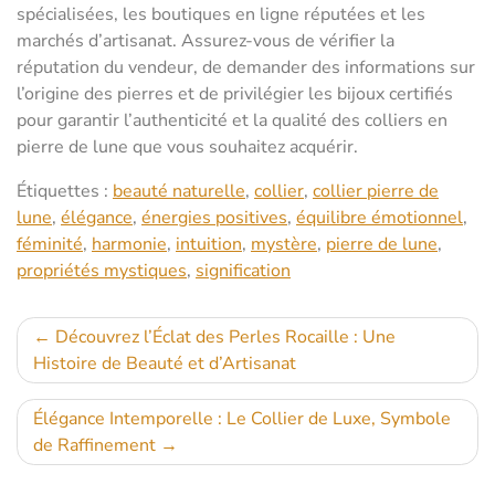
spécialisées, les boutiques en ligne réputées et les
marchés d’artisanat. Assurez-vous de vérifier la
réputation du vendeur, de demander des informations sur
l’origine des pierres et de privilégier les bijoux certifiés
pour garantir l’authenticité et la qualité des colliers en
pierre de lune que vous souhaitez acquérir.
Étiquettes :
beauté naturelle
,
collier
,
collier pierre de
lune
,
élégance
,
énergies positives
,
équilibre émotionnel
,
féminité
,
harmonie
,
intuition
,
mystère
,
pierre de lune
,
propriétés mystiques
,
signification
Navigation
Découvrez l’Éclat des Perles Rocaille : Une
Histoire de Beauté et d’Artisanat
de
l’article
Élégance Intemporelle : Le Collier de Luxe, Symbole
de Raffinement