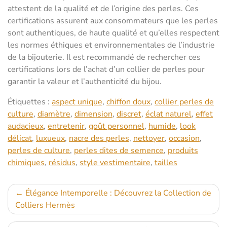
attestent de la qualité et de l’origine des perles. Ces
certifications assurent aux consommateurs que les perles
sont authentiques, de haute qualité et qu’elles respectent
les normes éthiques et environnementales de l’industrie
de la bijouterie. Il est recommandé de rechercher ces
certifications lors de l’achat d’un collier de perles pour
garantir la valeur et l’authenticité du bijou.
Étiquettes :
aspect unique
,
chiffon doux
,
collier perles de
culture
,
diamètre
,
dimension
,
discret
,
éclat naturel
,
effet
audacieux
,
entretenir
,
goût personnel
,
humide
,
look
délicat
,
luxueux
,
nacre des perles
,
nettoyer
,
occasion
,
perles de culture
,
perles dites de semence
,
produits
chimiques
,
résidus
,
style vestimentaire
,
tailles
Navigation
Élégance Intemporelle : Découvrez la Collection de
Colliers Hermès
de