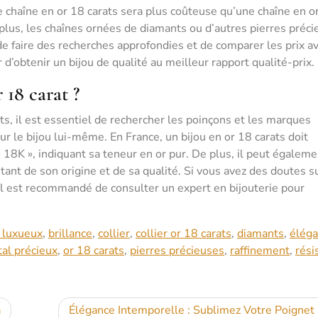
e chaîne en or 18 carats sera plus coûteuse qu’une chaîne en o
 plus, les chaînes ornées de diamants ou d’autres pierres préc
de faire des recherches approfondies et de comparer les prix a
 d’obtenir un bijou de qualité au meilleur rapport qualité-prix.
 18 carat ?
ats, il est essentiel de rechercher les poinçons et les marques
r le bijou lui-même. En France, un bijou en or 18 carats doit
 18K », indiquant sa teneur en or pur. De plus, il peut égaleme
ant de son origine et de sa qualité. Si vous avez des doutes s
, il est recommandé de consulter un expert en bijouterie pour
u luxueux
,
brillance
,
collier
,
collier or 18 carats
,
diamants
,
élég
al précieux
,
or 18 carats
,
pierres précieuses
,
raffinement
,
rési
a
Élégance Intemporelle : Sublimez Votre Poignet