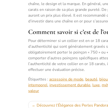
chaîne, le design et la marque. En général, un
carats en raison de sa plus grande pureté. De
auront un prix plus élevé. Il est recommandé 
d’investir dans une chaîne en or pour s’assurer
Comment savoir si c’est de l’or
Pour déterminer si un collier est en or 18 car
d’authenticité qui sont généralement gravés su
obligatoirement porter le poinçon « 750 » ou «
comporter d’autres poinçons spécifiques attest
l’authenticité de votre collier en or 18 carats
effectuer une évaluation précise.
Étiquettes :
accessoire de mode
,
beauté
,
bijo
intemporel
,
investissement durable
,
luxe
,
mét
valeur
Navigation
Découvrez l’Élégance des Perles Pandor