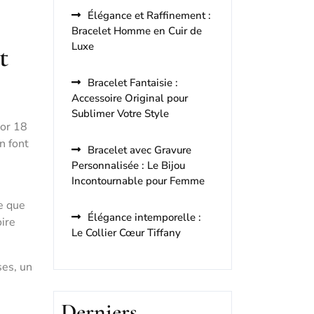
Élégance et Raffinement :
Bracelet Homme en Cuir de
Luxe
t
Bracelet Fantaisie :
Accessoire Original pour
Sublimer Votre Style
 or 18
n font
Bracelet avec Gravure
Personnalisée : Le Bijou
Incontournable pour Femme
e que
Élégance intemporelle :
oire
Le Collier Cœur Tiffany
ses, un
Derniers