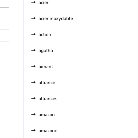
acier
acier inoxydable
action
agatha
aimant
alliance
alliances
amazon
amazone