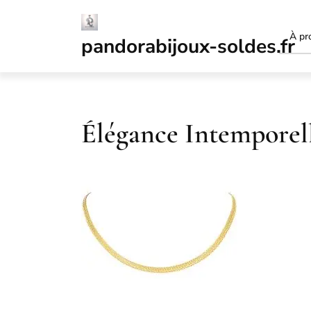
Passer
au
À pr
contenu
pandorabijoux-soldes.fr
Élégance Intemporell