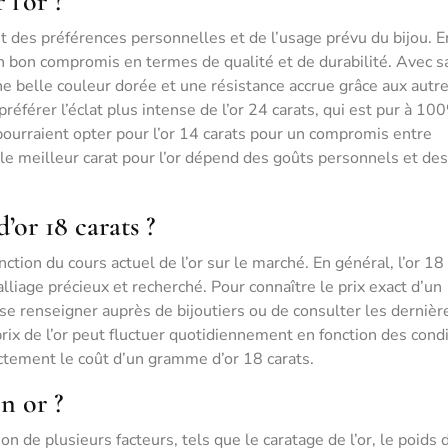
 l’or ?
nt des préférences personnelles et de l’usage prévu du bijou. E
n bon compromis en termes de qualité et de durabilité. Avec s
une belle couleur dorée et une résistance accrue grâce aux autr
éférer l’éclat plus intense de l’or 24 carats, qui est pur à 10
pourraient opter pour l’or 14 carats pour un compromis entre
, le meilleur carat pour l’or dépend des goûts personnels et des
’or 18 carats ?
ction du cours actuel de l’or sur le marché. En général, l’or 18
lliage précieux et recherché. Pour connaître le prix exact d’un
e renseigner auprès de bijoutiers ou de consulter les dernièr
 prix de l’or peut fluctuer quotidiennement en fonction des cond
ctement le coût d’un gramme d’or 18 carats.
n or ?
on de plusieurs facteurs, tels que le caratage de l’or, le poids 