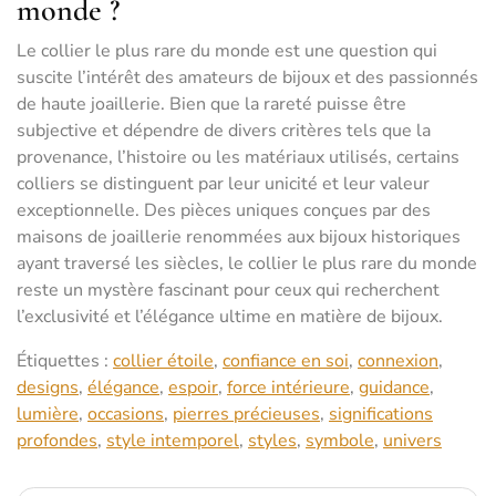
monde ?
Le collier le plus rare du monde est une question qui
suscite l’intérêt des amateurs de bijoux et des passionnés
de haute joaillerie. Bien que la rareté puisse être
subjective et dépendre de divers critères tels que la
provenance, l’histoire ou les matériaux utilisés, certains
colliers se distinguent par leur unicité et leur valeur
exceptionnelle. Des pièces uniques conçues par des
maisons de joaillerie renommées aux bijoux historiques
ayant traversé les siècles, le collier le plus rare du monde
reste un mystère fascinant pour ceux qui recherchent
l’exclusivité et l’élégance ultime en matière de bijoux.
Étiquettes :
collier étoile
,
confiance en soi
,
connexion
,
designs
,
élégance
,
espoir
,
force intérieure
,
guidance
,
lumière
,
occasions
,
pierres précieuses
,
significations
profondes
,
style intemporel
,
styles
,
symbole
,
univers