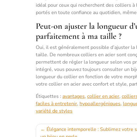
idéal pour ceux qui recherchent des colliers à l
portés en toute confiance au quotidien, même 
Peut-on ajuster la longueur d’u
parfaitement à ma taille ?
Oui, il est généralement possible d’ajuster la 
taille. De nombreux colliers en acier sont co
permettent de régler la longueur selon vos p
intégré, vous pouvez toujours consulter un bij
longueur du collier en fonction de votre morp
votre collier en acier avec confort et style, p
Étiquettes :
avantages
,
collier en acier
,
collier
faciles à entretenir
,
hypoallergéniques
,
longue
variété de styles
Navigation
Élégance intemporelle : Sublimez votre s
un bijou en perle