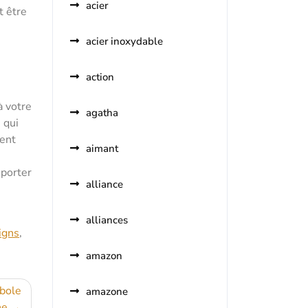
acier
t être
acier inoxydable
action
à votre
agatha
 qui
ment
aimant
 porter
alliance
alliances
igns
,
amazon
bole
amazone
ne