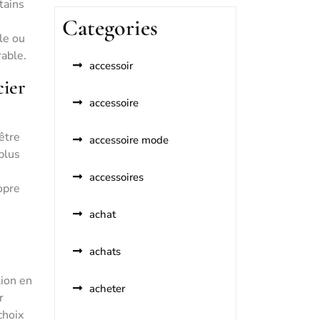
tains
Categories
le ou
rable.
accessoir
cier
accessoire
 être
accessoire mode
plus
accessoires
opre
achat
achats
tion en
acheter
r
choix