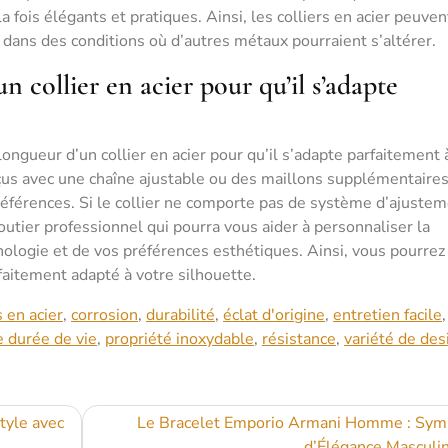
a fois élégants et pratiques. Ainsi, les colliers en acier peuven
dans des conditions où d’autres métaux pourraient s’altérer.
n collier en acier pour qu’il s’adapte
longueur d’un collier en acier pour qu’il s’adapte parfaitement 
nçus avec une chaîne ajustable ou des maillons supplémentaires
références. Si le collier ne comporte pas de système d’ajuste
outier professionnel qui pourra vous aider à personnaliser la
hologie et de vos préférences esthétiques. Ainsi, vous pourrez
arfaitement adapté à votre silhouette.
s en acier
,
corrosion
,
durabilité
,
éclat d'origine
,
entretien facile
,
 durée de vie
,
propriété inoxydable
,
résistance
,
variété de des
tyle avec
Le Bracelet Emporio Armani Homme : Sym
d’Élégance Masculi