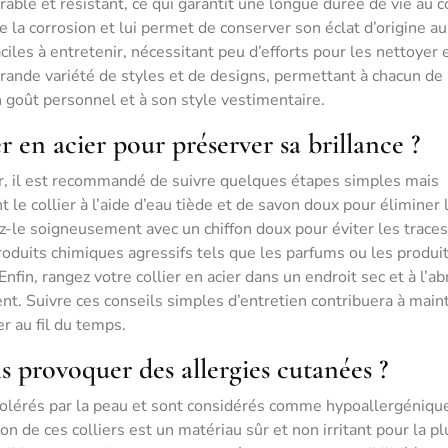
rable et résistant, ce qui garantit une longue durée de vie au co
 la corrosion et lui permet de conserver son éclat d’origine au 
iles à entretenir, nécessitant peu d’efforts pour les nettoyer e
 grande variété de styles et de designs, permettant à chacun de
on goût personnel et à son style vestimentaire.
 en acier pour préserver sa brillance ?
cier, il est recommandé de suivre quelques étapes simples mais
 le collier à l’aide d’eau tiède et de savon doux pour éliminer 
z-le soigneusement avec un chiffon doux pour éviter les traces
 produits chimiques agressifs tels que les parfums ou les produi
Enfin, rangez votre collier en acier dans un endroit sec et à l’ab
nt. Suivre ces conseils simples d’entretien contribuera à main
er au fil du temps.
ls provoquer des allergies cutanées ?
 tolérés par la peau et sont considérés comme hypoallergéniqu
tion de ces colliers est un matériau sûr et non irritant pour la p