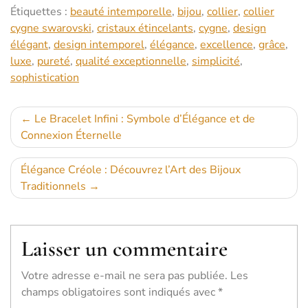
Étiquettes :
beauté intemporelle
,
bijou
,
collier
,
collier
cygne swarovski
,
cristaux étincelants
,
cygne
,
design
élégant
,
design intemporel
,
élégance
,
excellence
,
grâce
,
luxe
,
pureté
,
qualité exceptionnelle
,
simplicité
,
sophistication
Navigation
Le Bracelet Infini : Symbole d’Élégance et de
Connexion Éternelle
de
l’article
Élégance Créole : Découvrez l’Art des Bijoux
Traditionnels
Laisser un commentaire
Votre adresse e-mail ne sera pas publiée.
Les
champs obligatoires sont indiqués avec
*