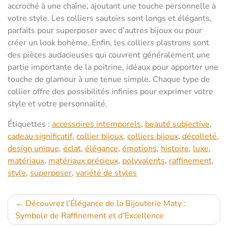
accroché à une chaîne, ajoutant une touche personnelle à
votre style. Les colliers sautoirs sont longs et élégants,
parfaits pour superposer avec d’autres bijoux ou pour
créer un look bohème. Enfin, les colliers plastrons sont
des pièces audacieuses qui couvrent généralement une
partie importante de la poitrine, idéaux pour apporter une
touche de glamour à une tenue simple. Chaque type de
collier offre des possibilités infinies pour exprimer votre
style et votre personnalité.
Étiquettes :
accessoires intemporels
,
beauté subjective
,
cadeau significatif
,
collier bijoux
,
colliers bijoux
,
décolleté
,
design unique
,
éclat
,
élégance
,
émotions
,
histoire
,
luxe
,
matériaux
,
matériaux précieux
,
polyvalents
,
raffinement
,
style
,
superposer
,
variété de styles
Navigation
Découvrez l’Élégance de la Bijouterie Maty :
Symbole de Raffinement et d’Excellence
de