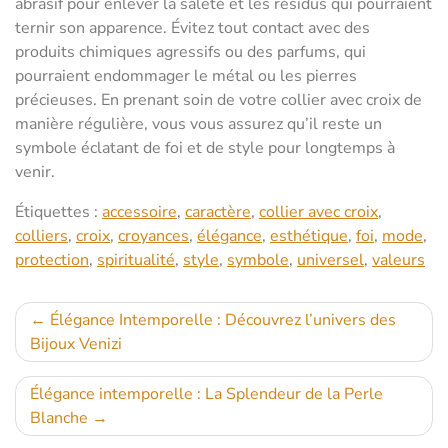
abrasif pour enlever la saleté et les résidus qui pourraient
ternir son apparence. Évitez tout contact avec des
produits chimiques agressifs ou des parfums, qui
pourraient endommager le métal ou les pierres
précieuses. En prenant soin de votre collier avec croix de
manière régulière, vous vous assurez qu’il reste un
symbole éclatant de foi et de style pour longtemps à
venir.
Étiquettes :
accessoire
,
caractère
,
collier avec croix
,
colliers
,
croix
,
croyances
,
élégance
,
esthétique
,
foi
,
mode
,
protection
,
spiritualité
,
style
,
symbole
,
universel
,
valeurs
Navigation
Élégance Intemporelle : Découvrez l’univers des
Bijoux Venizi
de
l’article
Élégance intemporelle : La Splendeur de la Perle
Blanche