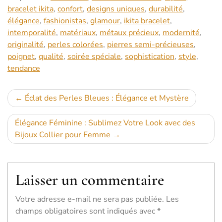
bracelet ikita
,
confort
,
designs uniques
,
durabilité
,
élégance
,
fashionistas
,
glamour
,
ikita bracelet
,
intemporalité
,
matériaux
,
métaux précieux
,
modernité
,
originalité
,
perles colorées
,
pierres semi-précieuses
,
poignet
,
qualité
,
soirée spéciale
,
sophistication
,
style
,
tendance
Navigation
Éclat des Perles Bleues : Élégance et Mystère
de
Élégance Féminine : Sublimez Votre Look avec des
l’article
Bijoux Collier pour Femme
Laisser un commentaire
Votre adresse e-mail ne sera pas publiée.
Les
champs obligatoires sont indiqués avec
*