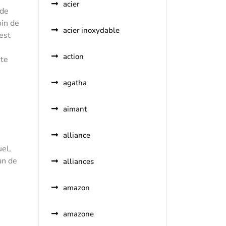
acier
 de
oin de
acier inoxydable
est
action
ite
agatha
aimant
alliance
uel,
an de
alliances
amazon
amazone