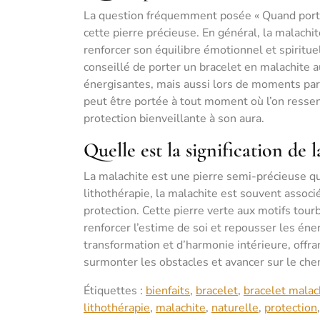
La question fréquemment posée « Quand porter 
cette pierre précieuse. En général, la malach
renforcer son équilibre émotionnel et spiritue
conseillé de porter un bracelet en malachite a
énergisantes, mais aussi lors de moments par
peut être portée à tout moment où l’on ressen
protection bienveillante à son aura.
Quelle est la signification de 
La malachite est une pierre semi-précieuse qu
lithothérapie, la malachite est souvent associé
protection. Cette pierre verte aux motifs tour
renforcer l’estime de soi et repousser les én
transformation et d’harmonie intérieure, offra
surmonter les obstacles et avancer sur le chem
Étiquettes :
bienfaits
,
bracelet
,
bracelet malac
lithothérapie
,
malachite
,
naturelle
,
protection