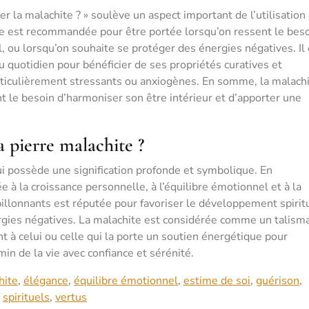
la malachite ? » soulève un aspect important de l’utilisation
ite est recommandée pour être portée lorsqu’on ressent le bes
l, ou lorsqu’on souhaite se protéger des énergies négatives. Il 
u quotidien pour bénéficier de ses propriétés curatives et
ticulièrement stressants ou anxiogènes. En somme, la malach
t le besoin d’harmoniser son être intérieur et d’apporter une
la pierre malachite ?
i possède une signification profonde et symbolique. En
e à la croissance personnelle, à l’équilibre émotionnel et à la
billonnants est réputée pour favoriser le développement spirit
ergies négatives. La malachite est considérée comme un talism
nt à celui ou celle qui la porte un soutien énergétique pour
in de la vie avec confiance et sérénité.
hite
,
élégance
,
équilibre émotionnel
,
estime de soi
,
guérison
,
,
spirituels
,
vertus