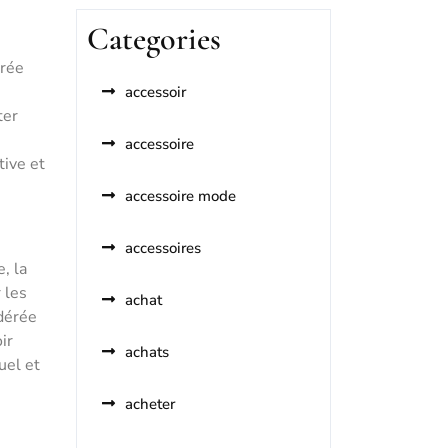
Categories
érée
accessoir
ter
accessoire
tive et
accessoire mode
accessoires
, la
 les
achat
idérée
ir
achats
uel et
acheter