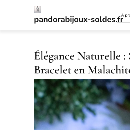
Passer
au
À pr
contenu
pandorabijoux-soldes.fr
Élégance Naturelle :
Bracelet en Malachit