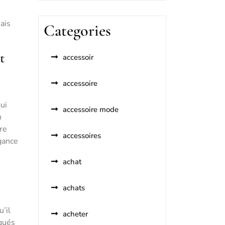
ais
Categories
t
accessoir
accessoire
qui
accessoire mode
n
tre
accessoires
égance
achat
achats
’il
acheter
rqués