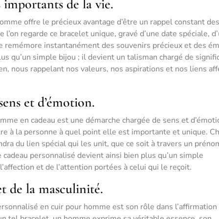
importants de la vie.
homme offre le précieux avantage d’être un rappel constant de
 l’on regarde ce bracelet unique, gravé d’une date spéciale, d
 se remémore instantanément des souvenirs précieux et des é
us qu’un simple bijou ; il devient un talisman chargé de signifi
, nous rappelant nos valeurs, nos aspirations et nos liens affe
sens et d’émotion.
 homme en cadeau est une démarche chargée de sens et d’émoti
tre à la personne à quel point elle est importante et unique. C
ndra du lien spécial qui les unit, que ce soit à travers un préno
 Ce cadeau personnalisé devient ainsi bien plus qu’un simple
’affection et de l’attention portées à celui qui le reçoit.
t de la masculinité.
ersonnalisé en cuir pour homme est son rôle dans l’affirmation
t un tel bracelet, un homme exprime sa véritable essence, son