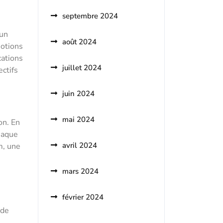
septembre 2024
s
’un
août 2024
motions
cations
juillet 2024
ctifs
juin 2024
mai 2024
on. En
haque
avril 2024
m, une
mars 2024
février 2024
 de