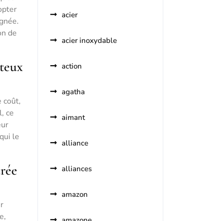
opter
acier
ignée.
on de
acier inoxydable
ûteux
action
agatha
 coût,
, ce
aimant
eur
qui le
alliance
urée
alliances
amazon
r
e,
amazone