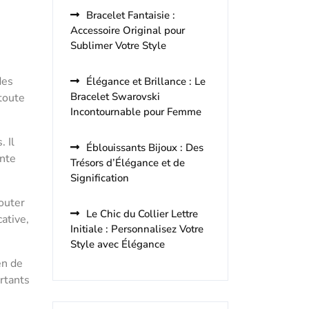
Bracelet Fantaisie :
Accessoire Original pour
Sublimer Votre Style
des
Élégance et Brillance : Le
Bracelet Swarovski
toute
Incontournable pour Femme
 Il
Éblouissants Bijoux : Des
onte
Trésors d’Élégance et de
Signification
jouter
Le Chic du Collier Lettre
ative,
Initiale : Personnalisez Votre
Style avec Élégance
en de
rtants