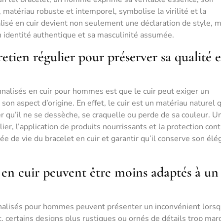
, matériau robuste et intemporel, symbolise la virilité et la
alisé en cuir devient non seulement une déclaration de style, m
 identité authentique et sa masculinité assumée.
etien régulier pour préserver sa qualité e
nnalisés en cuir pour hommes est que le cuir peut exiger un
son aspect d’origine. En effet, le cuir est un matériau naturel 
er qu’il ne se dessèche, se craquelle ou perde de sa couleur. U
ier, l’application de produits nourrissants et la protection con
ée de vie du bracelet en cuir et garantir qu’il conserve son él
 en cuir peuvent être moins adaptés à un
nalisés pour hommes peuvent présenter un inconvénient lorsqu
et, certains designs plus rustiques ou ornés de détails trop ma