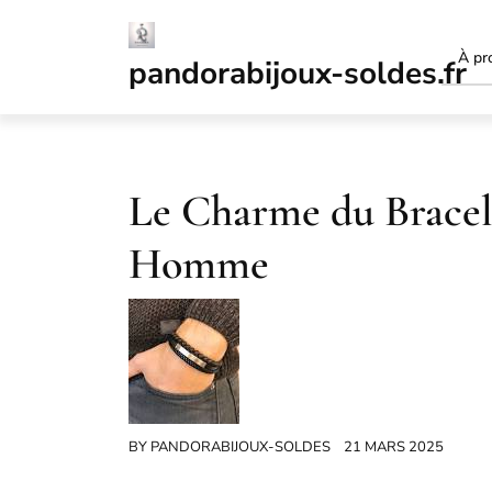
Passer
au
À pr
contenu
pandorabijoux-soldes.fr
Le Charme du Bracel
Homme
BY
PANDORABIJOUX-SOLDES
21 MARS 2025